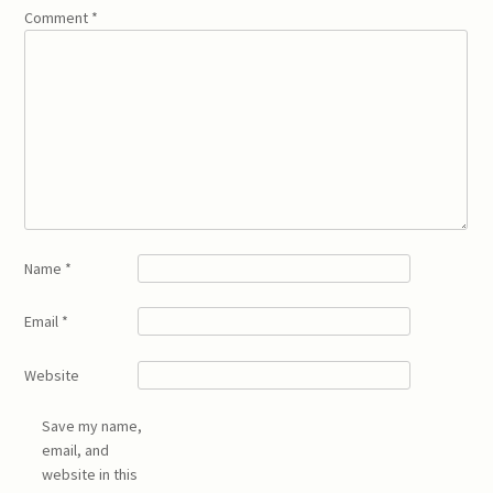
Comment
*
Name
*
Email
*
Website
Save my name,
email, and
website in this