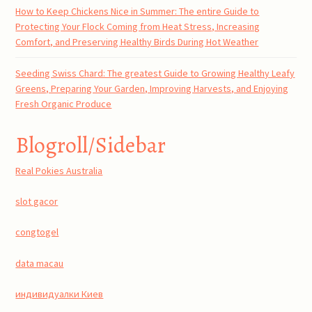
How to Keep Chickens Nice in Summer: The entire Guide to
Protecting Your Flock Coming from Heat Stress, Increasing
Comfort, and Preserving Healthy Birds During Hot Weather
Seeding Swiss Chard: The greatest Guide to Growing Healthy Leafy
Greens, Preparing Your Garden, Improving Harvests, and Enjoying
Fresh Organic Produce
Blogroll/Sidebar
Real Pokies Australia
slot gacor
congtogel
data macau
индивидуалки Киев