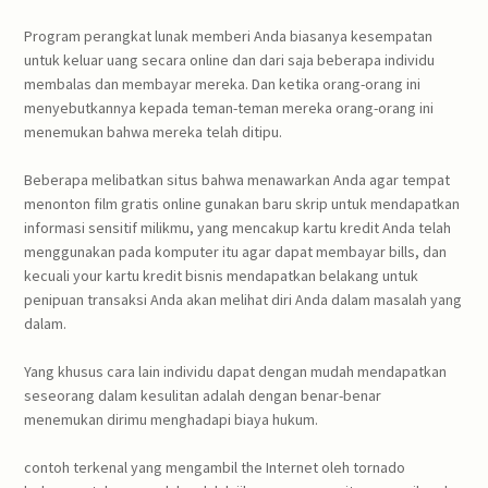
Program perangkat lunak memberi Anda biasanya kesempatan
untuk keluar uang secara online dan dari saja beberapa individu
membalas dan membayar mereka. Dan ketika orang-orang ini
menyebutkannya kepada teman-teman mereka orang-orang ini
menemukan bahwa mereka telah ditipu.
Beberapa melibatkan situs bahwa menawarkan Anda agar tempat
menonton film gratis online gunakan baru skrip untuk mendapatkan
informasi sensitif milikmu, yang mencakup kartu kredit Anda telah
menggunakan pada komputer itu agar dapat membayar bills, dan
kecuali your kartu kredit bisnis mendapatkan belakang untuk
penipuan transaksi Anda akan melihat diri Anda dalam masalah yang
dalam.
Yang khusus cara lain individu dapat dengan mudah mendapatkan
seseorang dalam kesulitan adalah dengan benar-benar
menemukan dirimu menghadapi biaya hukum.
contoh terkenal yang mengambil the Internet oleh tornado