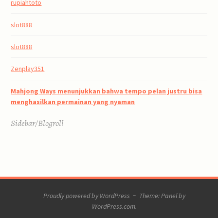
rupiahtoto
slot888
slot888
Zenplay351
Mahjong Ways menunjukkan bahwa tempo pelan justru bisa
menghasilkan permainan yang nyaman
Sidebar/Blogroll
Proudly powered by WordPress
~
Theme: Panel by
WordPress.com
.