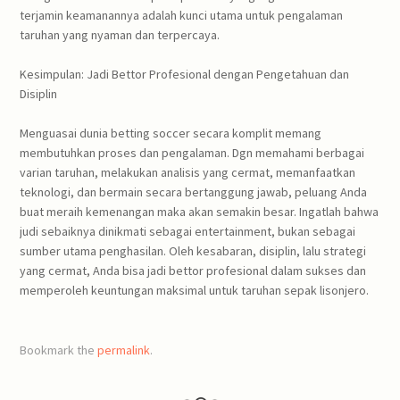
terjamin keamanannya adalah kunci utama untuk pengalaman
taruhan yang nyaman dan terpercaya.
Kesimpulan: Jadi Bettor Profesional dengan Pengetahuan dan
Disiplin
Menguasai dunia betting soccer secara komplit memang
membutuhkan proses dan pengalaman. Dgn memahami berbagai
varian taruhan, melakukan analisis yang cermat, memanfaatkan
teknologi, dan bermain secara bertanggung jawab, peluang Anda
buat meraih kemenangan maka akan semakin besar. Ingatlah bahwa
judi sebaiknya dinikmati sebagai entertainment, bukan sebagai
sumber utama penghasilan. Oleh kesabaran, disiplin, lalu strategi
yang cermat, Anda bisa jadi bettor profesional dalam sukses dan
memperoleh keuntungan maksimal untuk taruhan sepak lisonjero.
Bookmark the
permalink
.