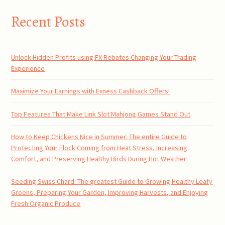
Recent Posts
Unlock Hidden Profits using FX Rebates Changing Your Trading
Experience
Maximize Your Earnings with Exness Cashback Offers!
Top Features That Make Link Slot Mahjong Games Stand Out
How to Keep Chickens Nice in Summer: The entire Guide to
Protecting Your Flock Coming from Heat Stress, Increasing
Comfort, and Preserving Healthy Birds During Hot Weather
Seeding Swiss Chard: The greatest Guide to Growing Healthy Leafy
Greens, Preparing Your Garden, Improving Harvests, and Enjoying
Fresh Organic Produce