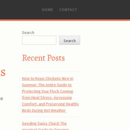
SKIP
HOME
CONTACT
TO
CONTENT
Search
Search
Recent Posts
s
How to Keep Chickens Nice in
Summer: The entire Guide to
Protecting Your Flock Coming
from Heat Stress, Increasing
de
Comfort, and Preserving Healthy
Birds During Hot Weather
Seeding Swiss Chard: The
greatest Guide to Growing