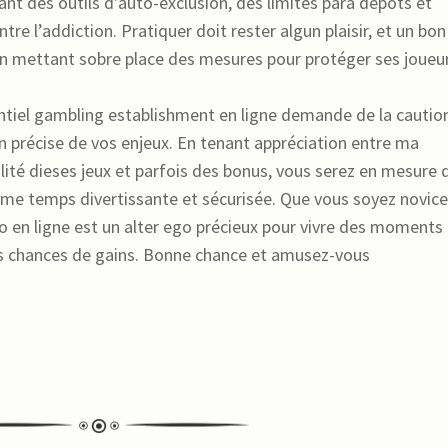
nt des outils d’auto-exclusion, des limites para dépôts et
tre l’addiction. Pratiquer doit rester algun plaisir, et un bon
 en mettant sobre place des mesures pour protéger ses joueur
rentiel gambling establishment en ligne demande de la cautio
 précise de vos enjeux. En tenant appréciation entre ma
ualité dieses jeux et parfois des bonus, vous serez en mesure 
ême temps divertissante et sécurisée. Que vous soyez novic
no en ligne est un alter ego précieux pour vivre des moments
s chances de gains. Bonne chance et amusez-vous