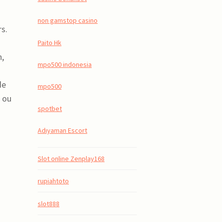
non gamstop casino
s.
Paito Hk
n,
mpo500 indonesia
de
mpo500
e ou
spotbet
Adıyaman Escort
Slot online Zenplay168
rupiahtoto
slot888