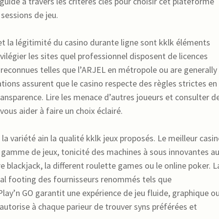
guide à travers les critères clés pour choisir cet plateforme
 sessions de jeu.
t la légitimité du casino durante ligne sont kklk éléments
vilégier les sites quel professionnel disposent de licences
és reconnues telles que l’ARJEL en métropole ou are generally
tions assurent que le casino respecte des règles strictes en
ransparence. Lire les menace d’autres joueurs et consulter d
ous aider à faire un choix éclairé.
 la variété ain la qualité kklk jeux proposés. Le meilleur casi
e gamme de jeux, tonicité des machines à sous innovantes a
blackjack, la different roulette games ou le online poker. L
ual footing des fournisseurs renommés tels que
ay’n GO garantit une expérience de jeu fluide, graphique o
 autorise à chaque parieur de trouver syns préférées et