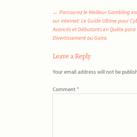
Post
←
Parcourez le Meilleur Gambling es
sur internet: Le Guide Ultime pour C
navigation
Avancés et Débutants en Quête para 
Divertissement ou Gains
Leave a Reply
Your email address will not be publis
Comment
*