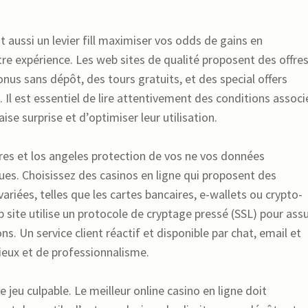
 aussi un levier fill maximiser vos odds de gains en
otre expérience. Les web sites de qualité proposent des offre
nus sans dépôt, des tours gratuits, et des special offers
le. Il est essentiel de lire attentivement des conditions assoc
se surprise et d’optimiser leur utilisation.
ères et los angeles protection de vos ne vos données
ues. Choisissez des casinos en ligne qui proposent des
ariées, telles que les cartes bancaires, e-wallets ou crypto-
b site utilise un protocole de cryptage pressé (SSL) pour ass
ns. Un service client réactif et disponible par chat, email et
ieux et de professionnalisme.
 jeu culpable. Le meilleur online casino en ligne doit