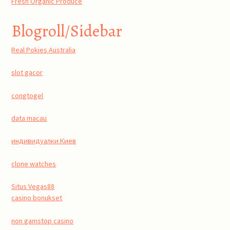
Fresh Organic Produce
Blogroll/Sidebar
Real Pokies Australia
slot gacor
congtogel
data macau
индивидуалки Киев
clone watches
Situs Vegas88
casino bonukset
non gamstop casino