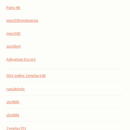
Paito Hk
mpo500 indonesia
mpo500
spotbet
Adıyaman Escort
Slot online Zenplay168
rupiahtoto
slot888
slot888
Zenplay351