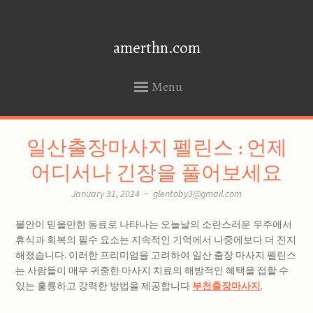
amerthn.com
Menu
SKIP
일산출장마사지 펠린스 : 언제
TO
CONTENT
어디서나 긴장을 풀어보세요
January 31, 2024
~
glentoby3@gmail.com
불안이 믿을만한 동료로 나타나는 오늘날의 소란스러운 우주에서
휴식과 회복의 필수 요소는 지속적인 기억에서 나중에보다 더 진지
해졌습니다. 이러한 프리미엄을 고려하여 일산 출장 마사지 펠린스
는 사람들이 매우 귀중한 마사지 치료의 해방적인 혜택을 접할 수
있는 훌륭하고 강력한 방법을 제공합니다
부천출장마사지
.