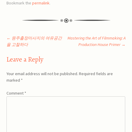
Bookmark the
permalink
.
Post
←
원주출장마사지의 여유공간
Mastering the Art of Filmmaking: A
을 고찰하다
Production House Primer
→
navigation
Leave a Reply
Your email address will not be published.
Required fields are
marked
*
Comment
*