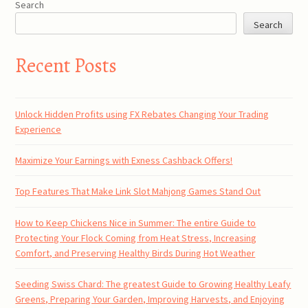
Search
Search
Recent Posts
Unlock Hidden Profits using FX Rebates Changing Your Trading
Experience
Maximize Your Earnings with Exness Cashback Offers!
Top Features That Make Link Slot Mahjong Games Stand Out
How to Keep Chickens Nice in Summer: The entire Guide to
Protecting Your Flock Coming from Heat Stress, Increasing
Comfort, and Preserving Healthy Birds During Hot Weather
Seeding Swiss Chard: The greatest Guide to Growing Healthy Leafy
Greens, Preparing Your Garden, Improving Harvests, and Enjoying