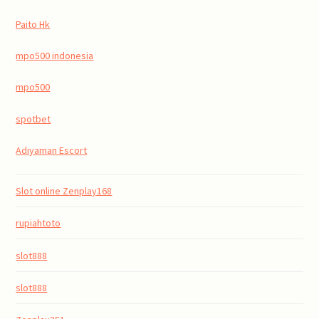
Paito Hk
mpo500 indonesia
mpo500
spotbet
Adıyaman Escort
Slot online Zenplay168
rupiahtoto
slot888
slot888